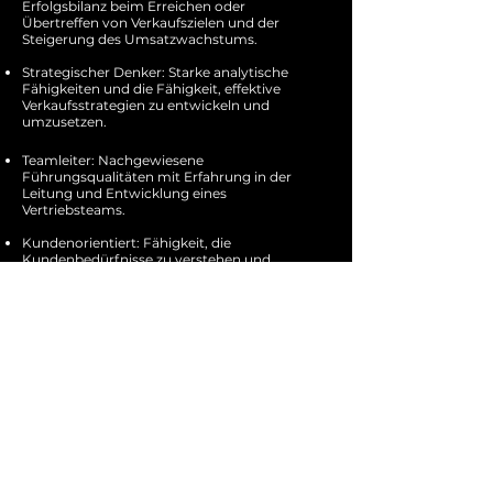
Erfolgsbilanz beim Erreichen oder
Übertreffen von Verkaufszielen und der
Steigerung des Umsatzwachstums.
Strategischer Denker: Starke analytische
Fähigkeiten und die Fähigkeit, effektive
Verkaufsstrategien zu entwickeln und
umzusetzen.
Teamleiter: Nachgewiesene
Führungsqualitäten mit Erfahrung in der
Leitung und Entwicklung eines
Vertriebsteams.
Kundenorientiert: Fähigkeit, die
Kundenbedürfnisse zu verstehen und
maßgeschneiderte Lösungen
bereitzustellen, die ihren Anforderungen
entsprechen.
Proaktiv und motiviert: Selbstmotiviert mit
einem proaktiven Ansatz zur
Identifizierung und Verfolgung neuer
Geschäftsmöglichkeiten.
Bewerben